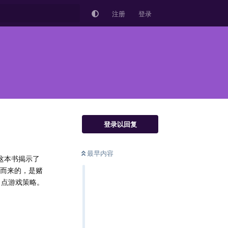
注册
登录
登录以回复
最早内容
。这本书揭示了
之而来的，是赌
1点游戏策略。