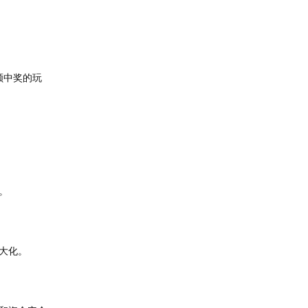
额中奖的玩
。
大化。