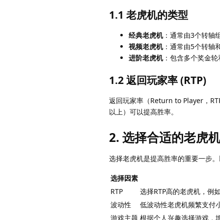
1.1 老虎机的类型
经典老虎机
：通常由3个转轴
视频老虎机
：通常由5个转轴
进阶老虎机
：包含多个奖金轮
1.2 返回玩家率 (RTP)
返回玩家率（Return to Pla
以上）可以提高胜率。
2. 选择合适的老虎
选择老虎机是提高胜率的重要一步。
选择因素
RTP
选择RTP高的老虎机，例
波动性
低波动性老虎机频繁支付
游戏主题
根据个人兴趣选择游戏，