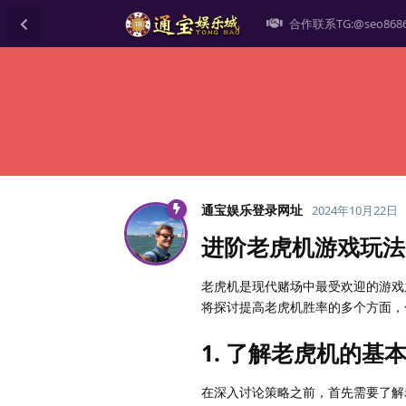
合作联系TG:@seo868
通宝娱乐登录网址
2024年10月22日
进阶老虎机游戏玩法
老虎机是现代赌场中最受欢迎的游戏
将探讨提高老虎机胜率的多个方面，
1. 了解老虎机的基
在深入讨论策略之前，首先需要了解