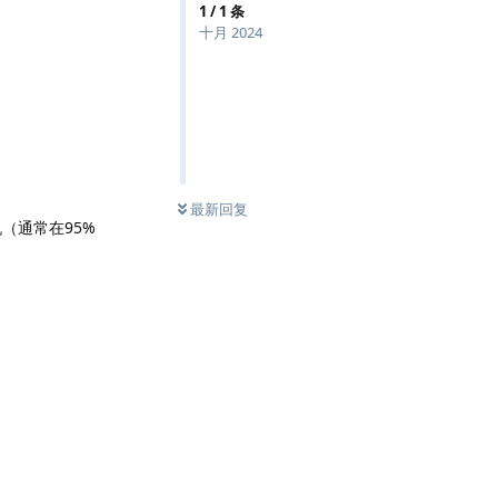
1
/
1
条
十月 2024
最新回复
机（通常在95%