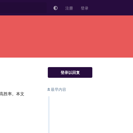
注册
登录
登录以回复
最早内容
高胜率。本文