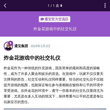
1
/
1
条
通宝官方交流区
炸金花游戏中的社交礼仪
通宝集团
2025年2月2日
炸金花游戏中的社交礼仪
炸金花作为一种传统的扑克游戏，因其简单的规则和高度的策略
性，成为了许多人聚会和娱乐的首选。在游戏中，玩家不仅仅要关
注牌局的胜负，社交互动和礼仪同样重要。恰当的社交礼仪不仅能
提升游戏的氛围，也能保证每位参与者都能在愉快和公平的环境中
享受游戏。在炸金花的环境中，遵守一些基本的社交礼仪显得尤为
重要，尤其是在多人互动的情况下，保持尊重与公平的态度是每位
玩家应尽的责任。