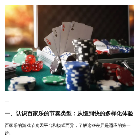
—
一、认识百家乐的节奏类型：从慢到快的多样化体验
百家乐的游戏节奏因平台和模式而异，了解这些差异是适应的第一
步。