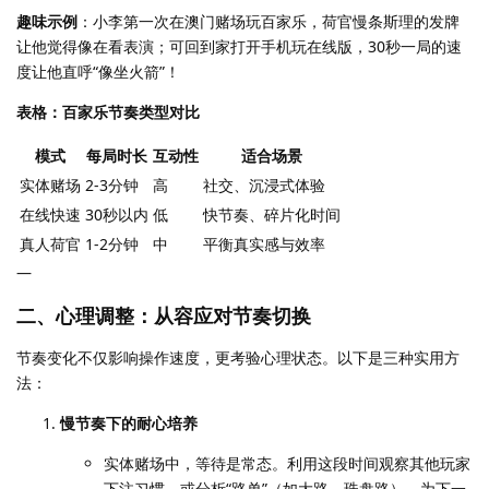
趣味示例
：小李第一次在澳门赌场玩百家乐，荷官慢条斯理的发牌
让他觉得像在看表演；可回到家打开手机玩在线版，30秒一局的速
度让他直呼“像坐火箭”！
表格：百家乐节奏类型对比
模式
每局时长
互动性
适合场景
实体赌场
2-3分钟
高
社交、沉浸式体验
在线快速
30秒以内
低
快节奏、碎片化时间
真人荷官
1-2分钟
中
平衡真实感与效率
—
二、心理调整：从容应对节奏切换
节奏变化不仅影响操作速度，更考验心理状态。以下是三种实用方
法：
慢节奏下的耐心培养
实体赌场中，等待是常态。利用这段时间观察其他玩家
下注习惯，或分析“路单”（如大路、珠盘路），为下一