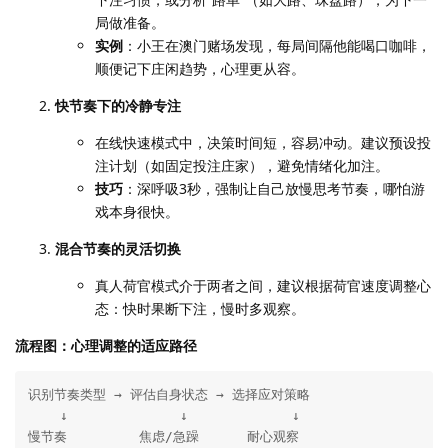
局做准备。
实例
：小王在澳门赌场发现，每局间隔他能喝口咖啡，
顺便记下庄闲趋势，心理更从容。
快节奏下的冷静专注
在线快速模式中，决策时间短，容易冲动。建议预设投
注计划（如固定投注庄家），避免情绪化加注。
技巧
：深呼吸3秒，强制让自己放慢思考节奏，哪怕游
戏本身很快。
混合节奏的灵活切换
真人荷官模式介于两者之间，建议根据荷官速度调整心
态：快时果断下注，慢时多观察。
流程图：心理调整的适应路径
识别节奏类型 → 评估自身状态 → 选择应对策略

    ↓              ↓             ↓

慢节奏         焦虑/急躁      耐心观察
