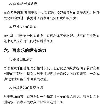
詹姆斯·邦德效应
在众多詹姆斯·邦德电影中，百家乐是007最常玩的赌场游戏。这种
文化影响力进一步提升了百家乐的知名度和吸引力。
亚洲文化的青睐
在亚洲，特别是中国文化圈，百家乐尤其受欢迎。这可能与亚洲文
化中对数字和运气的特殊看重有关。
六、百家乐的经济魅力
高额回报潜力
尽管百家乐的赌场优势相对较低，但它仍然为玩家提供了获得高额
回报的可能性。特别是对于那些押注金额较大的玩家来说，一次成
功的押注可能带来可观的收益。
赌场收益的重要来源
对于赌场而言，百家乐是一个稳定且重要的收入来源。特别是在亚
洲赌场，百家乐的收入占比常常超过50%。