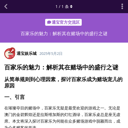
1
/
1
条
通宝官方交流区
百家乐的魅力：解析其在赌场中的盛行之谜
通宝娱乐城
2025年5月2日
百家乐的魅力：解析其在赌场中的盛行之谜
从简单规则到心理因素，探讨百家乐成为赌场宠儿的
原因
一、引言
在璀璨夺目的赌场中，百家乐无疑是最受欢迎的游戏之一。无论是
澳门的金碧辉煌还是拉斯维加斯的灯红酒绿，百家乐桌总是座无虚
席。本文将深入探讨百家乐为何能在众多赌场游戏中脱颖而出，成
为众多赌客的首选。