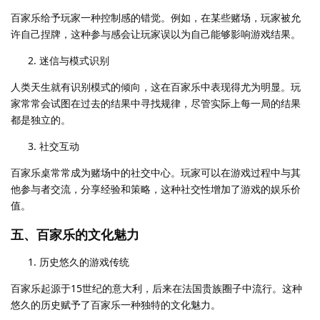
百家乐给予玩家一种控制感的错觉。例如，在某些赌场，玩家被允
许自己捏牌，这种参与感会让玩家误以为自己能够影响游戏结果。
迷信与模式识别
人类天生就有识别模式的倾向，这在百家乐中表现得尤为明显。玩
家常常会试图在过去的结果中寻找规律，尽管实际上每一局的结果
都是独立的。
社交互动
百家乐桌常常成为赌场中的社交中心。玩家可以在游戏过程中与其
他参与者交流，分享经验和策略，这种社交性增加了游戏的娱乐价
值。
五、百家乐的文化魅力
历史悠久的游戏传统
百家乐起源于15世纪的意大利，后来在法国贵族圈子中流行。这种
悠久的历史赋予了百家乐一种独特的文化魅力。