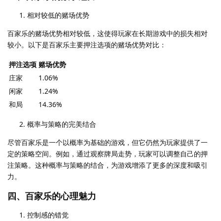
相对较低的赌场优势
百家乐的赌场优势相对较低，这使得玩家在长期游戏中的损失相对
较小。以下是百家乐主要押注选项的赌场优势对比：
押注选项
赌场优势
庄家
1.06%
闲家
1.24%
和局
14.36%
概率与策略的完美结合
尽管百家乐是一个以概率为基础的游戏，但它仍然为玩家提供了一
定的策略空间。例如，通过观察牌局走势，玩家可以调整自己的押
注策略。这种概率与策略的结合，为游戏增添了更多的深度和吸引
力。
四、百家乐的心理魅力
控制感的错觉