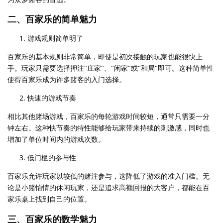
二、百家乐的简单魅力
游戏规则简单明了
百家乐的基本规则非常简单，即使是初次接触的玩家也能很快上
手。玩家只需要选择押注"庄家"、"闲家"或"和局"即可。这种简单性
使得百家乐成为许多赌客的入门选择。
快速的游戏节奏
相比其他赌场游戏，百家乐的每轮游戏时间较短，通常只需要一分
钟左右。这种快节奏的特性能够给玩家带来持续的刺激感，同时也
增加了单位时间内的游戏次数。
低门槛的参与性
百家乐允许玩家以较低的赌注参与，这降低了游戏的准入门槛。无
论是小赌怡情的休闲玩家，还是追求高额回报的大客户，都能在百
家乐桌上找到自己的位置。
三、百家乐的数学魅力