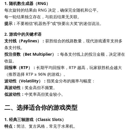
1. 随机数生成器（RNG）
每次旋转的结果由 RNG 决定，确保完全随机和公平。
每一轮结果独立存在，与前后结果无关联。
提示：
不要相信“机器热手”或“快要出大奖”的迷信说法。
2. 游戏中的关键术语
支付线（Paylines）：
获胜组合的线路数量，现代游戏通常支持多
条支付线。
投注倍数（Bet Multiplier）：
每条支付线上的投注金额，决定潜在
收益。
回报率（RTP）：
长期平均回报率，RTP 越高，玩家获胜机会越大
（推荐选择 RTP ≥ 96% 的游戏）。
波动性（Volatility）：
指奖金分布的频率与幅度：
高波动性：
奖金高但不频繁。
低波动性：
中奖率高但奖金较小。
二、选择适合你的游戏类型
1. 经典三轴游戏（Classic Slots）
特点：
简洁、复古风格，常见于水果机。