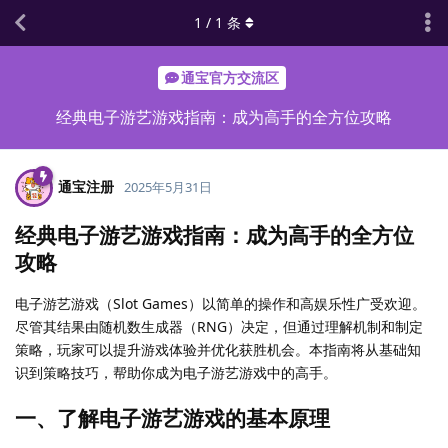
1
/
1
条
通宝官方交流区
经典电子游艺游戏指南：成为高手的全方位攻略
通宝注册
2025年5月31日
经典电子游艺游戏指南：成为高手的全方位
攻略
电子游艺游戏（Slot Games）以简单的操作和高娱乐性广受欢迎。
尽管其结果由随机数生成器（RNG）决定，但通过理解机制和制定
策略，玩家可以提升游戏体验并优化获胜机会。本指南将从基础知
识到策略技巧，帮助你成为电子游艺游戏中的高手。
一、了解电子游艺游戏的基本原理