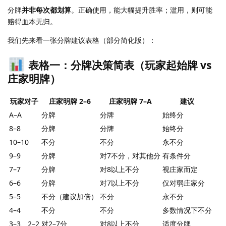
分牌
并非每次都划算
。正确使用，能大幅提升胜率；滥用，则可能
赔得血本无归。
我们先来看一张分牌建议表格（部分简化版）：
表格一：分牌决策简表（玩家起始牌 vs
庄家明牌）
玩家对子
庄家明牌 2–6
庄家明牌 7–A
建议
A–A
分牌
分牌
始终分
8–8
分牌
分牌
始终分
10–10
不分
不分
永不分
9–9
分牌
对7不分，对其他分
有条件分
7–7
分牌
对8以上不分
视庄家而定
6–6
分牌
对7以上不分
仅对弱庄家分
5–5
不分（建议加倍）
不分
永不分
4–4
不分
不分
多数情况下不分
3–3、2–2
对2–7分
对8以上不分
适度分牌