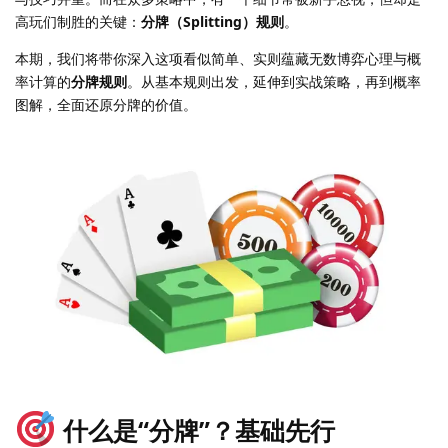
高玩们制胜的关键：
分牌（Splitting）规则
。
本期，我们将带你深入这项看似简单、实则蕴藏无数博弈心理与概
率计算的
分牌规则
。从基本规则出发，延伸到实战策略，再到概率
图解，全面还原分牌的价值。
什么是“分牌”？基础先行