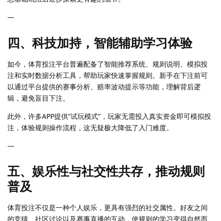
—
四、科技加持，智能辅助学习体验
如今，体育投注平台普遍配备了智能推荐系统、规则说明、模拟投
注和实时数据分析工具，帮助玩家快速掌握规则。新手在下注前可
以通过平台提供的赛事分析、赔率波动提示等功能，理解背后逻
辑，避免盲目下注。
此外，许多APP提供“试玩模式”，玩家无需投入真实资金即可模拟投
注，体验规则操作流程，这无疑极大降低了入门难度。
—
五、娱乐性与社交性共存，推动规则
普及
体育投注不仅是一种个人娱乐，更具有强烈的社交属性。好友之间
的竞猜、社区讨论以及赛事直播的互动，使规则的学习变得自然而