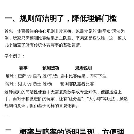
一、规则简洁明了，降低理解门槛
首先，体育投注的核心规则非常直接。以最常见的“胜平负”玩法为
例，玩家只需预测比赛结果是主队胜、平局还是客队胜，这一模式
几乎涵盖了所有传统体育赛事的基础竞猜。
举个例子：
赛事
预测选项
规则说明
足球：巴萨 vs 皇马
胜/平/负
选中比赛结果，即可下注
篮球：湖人 vs 勇士
胜/负
预测哪队赢得比赛
这种规则的简洁性使新手无需复杂数学或专业知识，便能迅速上
手。而对于稍微进阶的玩家，还有“让分盘”、“大小球”等玩法，虽然
规则稍复杂，但仍基于同样的直观逻辑。
—
二、概率与赔率的透明呈现，方便理