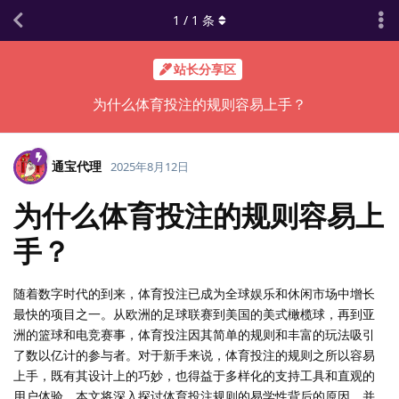
1
/
1
条
站长分享区
为什么体育投注的规则容易上手？
通宝代理
2025年8月12日
为什么体育投注的规则容易上
手？
随着数字时代的到来，体育投注已成为全球娱乐和休闲市场中增长
最快的项目之一。从欧洲的足球联赛到美国的美式橄榄球，再到亚
洲的篮球和电竞赛事，体育投注因其简单的规则和丰富的玩法吸引
了数以亿计的参与者。对于新手来说，体育投注的规则之所以容易
上手，既有其设计上的巧妙，也得益于多样化的支持工具和直观的
用户体验。本文将深入探讨体育投注规则的易学性背后的原因，并