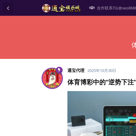
合作联系TG:@seo868
通宝代理
2025年10月30日
体育博彩中的“逆势下注