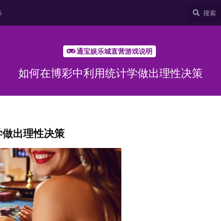
6
通宝娱乐城直营游戏说明
如何在博彩中利用统计学做出理性决策
学做出理性决策