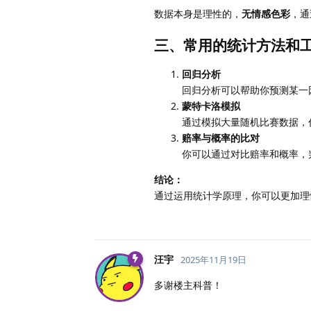
数据本身是理性的，
无情感色彩
，通
三、常用的统计方法和
回归分析
回归分析可以帮助你预测某一
蒙特卡洛模拟
通过模拟大量随机比赛数据，
赔率与概率的比对
你可以通过对比赔率和概率，
结论：
通过运用统计学原理，你可以更加理
汪宇
2025年11月19日
多谢楼主科普！