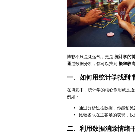
博彩不只是凭运气，更是
统计学的
通过数据分析，你可以找到
概率较
一、如何用统计学找到“
在博彩中，统计学的核心作用就是
例如：
通过分析过往数据，你能预见
比较各队在主客场的表现，找
二、利用数据消除情绪