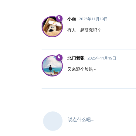
小雨
2025年11月19日
有人一起研究吗？
北门老张
2025年11月19日
又来混个脸熟～
说点什么吧...