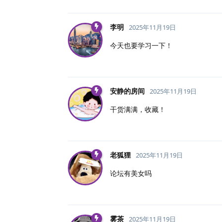
李明
2025年11月19日
今天也要学习一下！
安静的房间
2025年11月19日
干货满满，收藏！
老狐狸
2025年11月19日
论坛有美女吗
雾茶
2025年11月19日