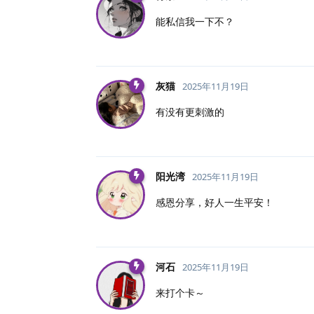
能私信我一下不？
灰猫
2025年11月19日
有没有更刺激的
阳光湾
2025年11月19日
感恩分享，好人一生平安！
河石
2025年11月19日
来打个卡～