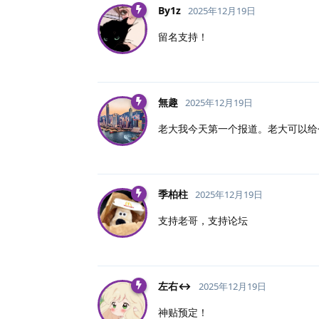
By1z
2025年12月19日
留名支持！
無趣
2025年12月19日
老大我今天第一个报道。老大可以给
季柏柱
2025年12月19日
支持老哥，支持论坛
左右↔️
2025年12月19日
神贴预定！