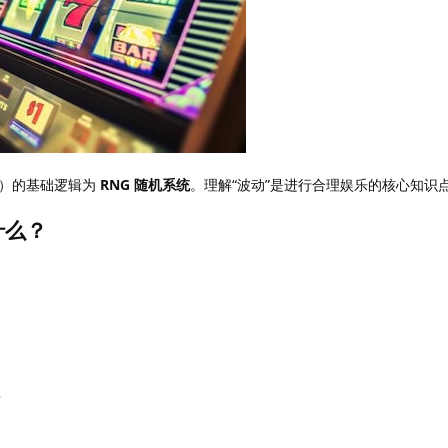
等）的基础逻辑为
RNG 随机系统
。理解“波动”是进行合理娱乐的核心知识
什么？
？