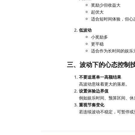
奖励少但收益大
起伏大
适合短时间体验，但心
低波动
小奖励多
更平稳
适合作为长时间的娱乐
三、波动下的心态控制
不要追逐单一高额结果
高波动意味着更大的落差。
设置体验边界值
例如娱乐时间、预算区间、休
重视节奏变化
若连续波动不稳定，可暂停或