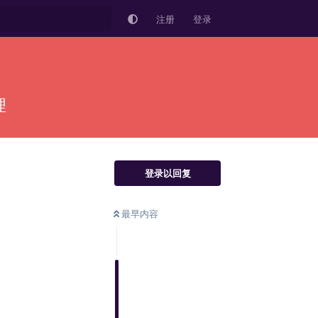
注册
登录
理
登录以回复
最早内容