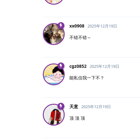
xx0908
2025年12月19日
不错不错～
cgz0852
2025年12月19日
能私信我一下不？
天意
2025年12月19日
顶 顶 顶