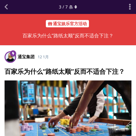
3
/
7
条
通宝娱乐官方活动
百家乐为什么“路纸太顺”反而不适合下注？
通宝集团
12 1月
百家乐为什么“路纸太顺”反而不适合下注？