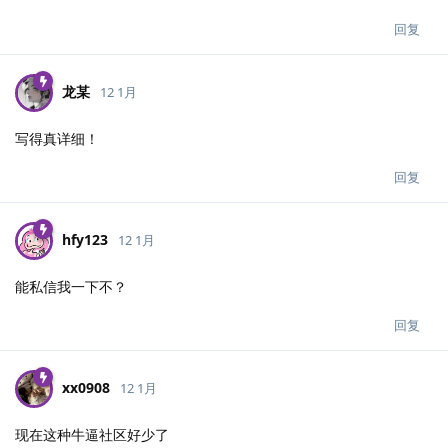
回复
龙某
12 1月
写得真详细！
回复
hfy123
12 1月
能私信我一下不？
回复
xx0908
12 1月
现在这种牛逼社区好少了