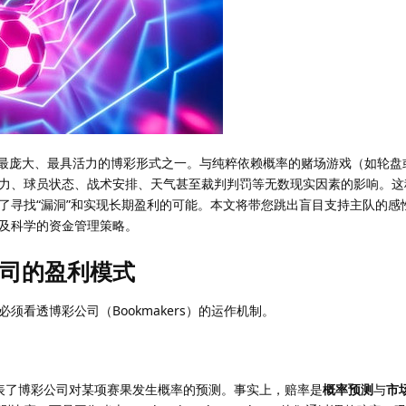
g）是全球最庞大、最具活力的博彩形式之一。与纯粹依赖概率的赌场游戏（如轮
力、球员状态、战术安排、天气甚至裁判判罚等无数现实因素的影响。这
了寻找“漏洞”和实现长期盈利的可能。本文将带您跳出盲目支持主队的感
及科学的资金管理策略。
司的盈利模式
须看透博彩公司（Bookmakers）的运作机制。
代表了博彩公司对某项赛果发生概率的预测。事实上，赔率是
概率预测
与
市