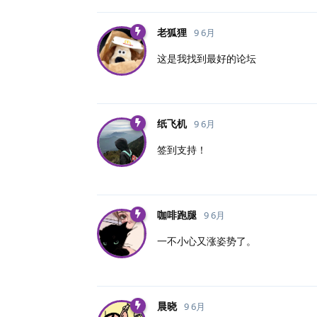
老狐狸
9 6月
这是我找到最好的论坛
纸飞机
9 6月
签到支持！
咖啡跑腿
9 6月
一不小心又涨姿势了。
晨晓
9 6月