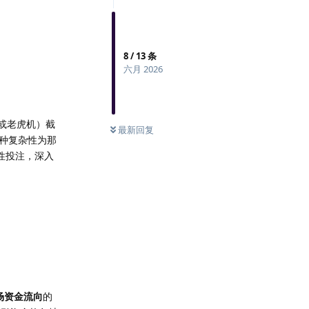
8
/
13
条
六月 2026
盘或老虎机）截
最新回复
种复杂性为那
性投注，深入
场资金流向
的