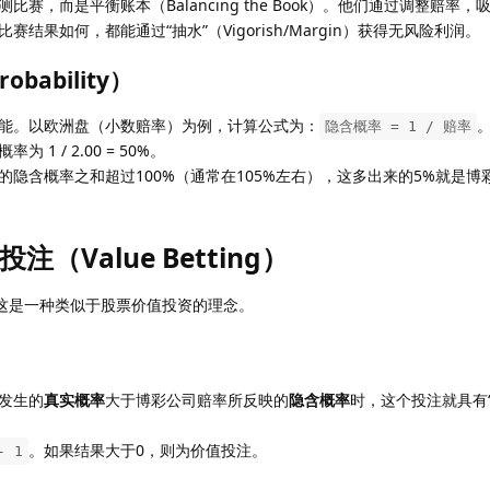
赛，而是平衡账本（Balancing the Book）。他们通过调整赔率
果如何，都能通过“抽水”（Vigorish/Margin）获得无风险利润。
obability）
能。以欧洲盘（小数赔率）为例，计算公式为：
隐含概率 = 1 / 赔率
1 / 2.00 = 50%。
隐含概率之和超过100%（通常在105%左右），这多出来的5%就是博
（Value Betting）
。这是一种类似于股票价值投资的理念。
发生的
真实概率
大于博彩公司赔率所反映的
隐含概率
时，这个投注就具有“
。如果结果大于0，则为价值投注。
- 1