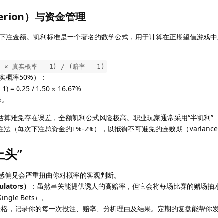
iterion）与资金管理
下注金额。凯利标准是一个著名的数学公式，用于计算在正期望值游戏中
× 真实概率 - 1) / (赔率 - 1)
实概率50%）：
 1) = 0.25 / 1.50 ≈ 16.67%
%。
算难免存在误差，全额凯利公式风险极高。职业玩家通常采用“半凯利”（Half
法（每次下注总资金的1%-2%），以抵御不可避免的连败期（Varianc
上头”
感偏见会严重扭曲你对概率的客观判断。
lators）
：虽然串关能提供诱人的高赔率，但它会将每场比赛的赌场抽
gle Bets）。
el表格，记录你的每一次投注、赔率、分析理由及结果。定期的复盘能帮你