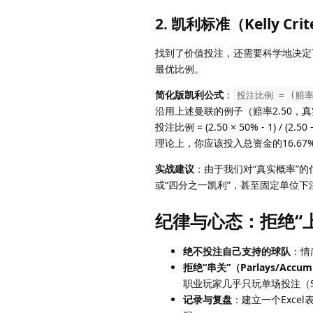
2. 凯利标准（Kelly Cr
找到了价值投注，还需要科学地决定
最优比例。
简化版凯利公式
：
投注比例 = (赔率 
沿用上述曼联的例子（赔率2.50，真
投注比例 = (2.50 × 50% - 1) / (2.50 -
理论上，你应该投入总资金的16.67
实战建议
：由于我们对“真实概率”的估
或“四分之一凯利”，甚至固定单位下注
纪律与心态：拒绝“
绝不投注自己支持的球队
：情
拒绝“串关”（Parlays/Accumu
职业玩家几乎只玩单场投注（Sin
记录与复盘
：建立一个Exc