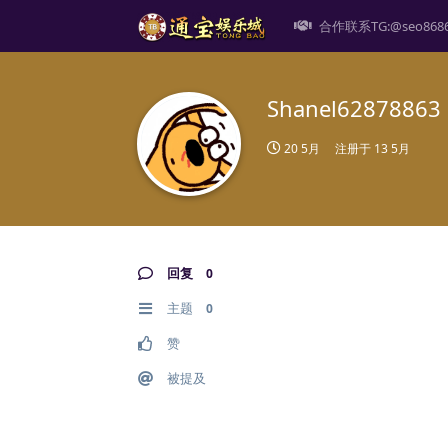
合作联系TG:@seo868
Shanel62878863
20 5月
注册于
13 5月
回复
0
主题
0
赞
被提及